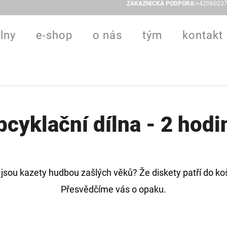
ZÁKAZNICKÁ PODPORA:
+4206023
ílny
e-shop
o nás
tým
kontakt
 POTŘEBUJETE NAJÍT?
HLEDAT
pcyklační dílna - 2 hodi
 jsou kazety hudbou zašlých věků? Že diskety patří do ko
Přesvědčíme vás o opaku.