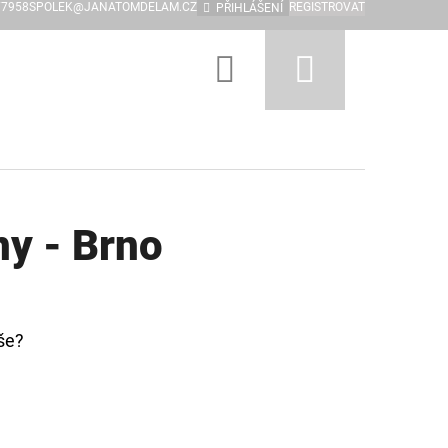
77958
SPOLEK@JANATOMDELAM.CZ
REGISTROVAT
PŘIHLÁŠENÍ
Hledat
Nákupní
košík
ny - Brno
še?