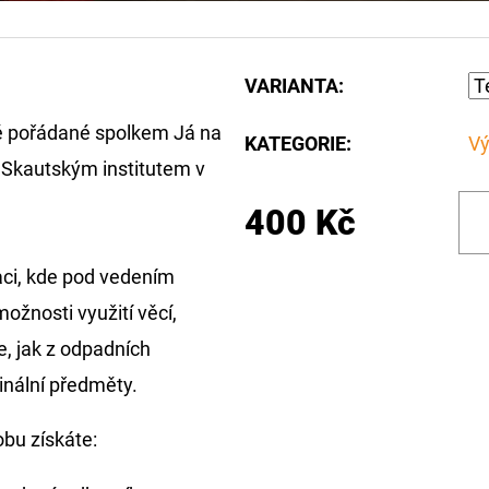
VARIANTA:
lně pořádané spolkem Já na
KATEGORIE
:
Vý
e Skautským institutem v
400 Kč
aci, kde pod vedením
ožnosti využití věcí,
e, jak z odpadních
ginální předměty.
bu získáte: