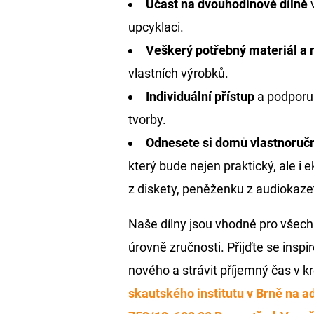
Účast na dvouhodinové dílně
upcyklaci.
Veškerý potřebný materiál a 
vlastních výrobků.
Individuální přístup
a podporu
tvorby.
Odnesete si domů vlastnoruč
který bude nejen praktický, ale i e
z diskety, peněženku z audiokaze
Naše dílny jsou vhodné pro všech
úrovně zručnosti. Přijďte se inspi
nového a strávit příjemný čas v k
skautského institutu v Brně na 