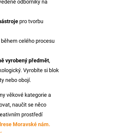
vedené odborníky na
nástroje
pro tvorbu
 během celého procesu
ně vyrobený předmět
,
kologický. Vyrobíte si blok
ty nebo obojí.
ny věkové kategorie a
rovat, naučit se něco
reativním prostředí
adrese Moravské nám.