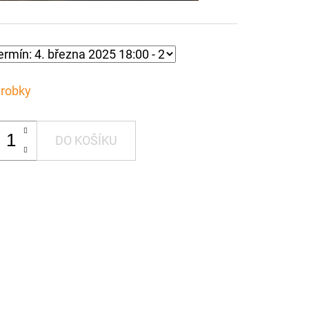
robky
DO KOŠÍKU