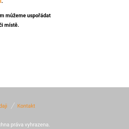
í
.
vám můžeme uspořádat
i místě.
daji
Kontakt
chna práva vyhrazena.