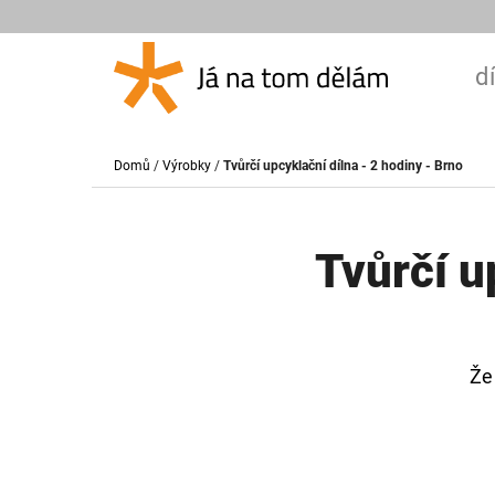
K
Přejít
O
Zpět
Zpět
na
d
Š
do
do
obsah
Í
obchodu
obchodu
CO
K
Domů
/
Výrobky
/
Tvůrčí upcyklační dílna - 2 hodiny - Brno
Tvůrčí u
Že