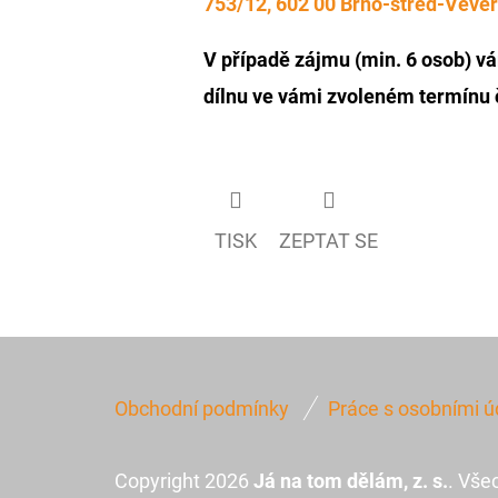
753/12, 602 00 Brno-střed-Veveř
V případě zájmu (min. 6 osob) 
dílnu ve vámi zvoleném termínu č
TISK
ZEPTAT SE
Z
Obchodní podmínky
Práce s osobními ú
Á
P
Copyright 2026
Já na tom dělám, z. s.
. Vše