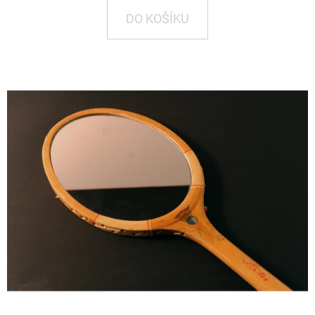
E
DO KOŠÍKU
T
E
N
A
J
Í
T
?
HLEDAT