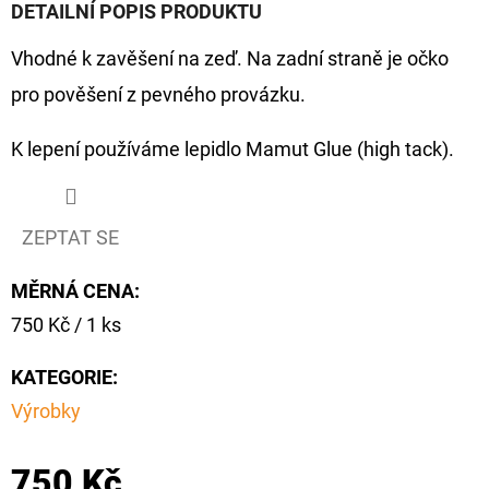
DETAILNÍ POPIS PRODUKTU
Vhodné k zavěšení na zeď. Na zadní straně je očko
pro pověšení z pevného provázku.
K lepení používáme lepidlo Mamut Glue (high tack).
ZEPTAT SE
MĚRNÁ CENA:
Měrná
750 Kč / 1 ks
cena:
KATEGORIE
:
Výrobky
750 Kč