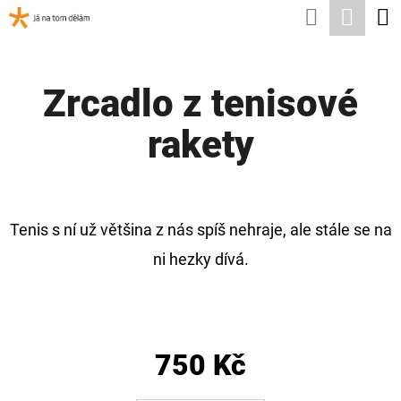
K
Hledat
Nák
Přejít
O
Zpět
Zpět
na
koší
Š
obsah
Zrcadlo z tenisové
Í
C
K
rakety
O
P
O
T
Tenis s ní už většina z nás spíš nehraje, ale stále se na
Ř
ni hezky dívá.
E
B
U
750 Kč
J